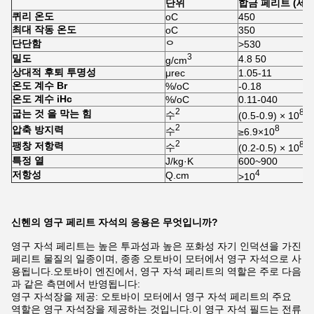
단위
합금 페리트 (세
퀴리 온도
oC
450
최대 작동 온도
oC
350
단단함
>530
ᄋ
3
밀도
4.8 50
g/cm
상대적 후퇴 투명성
μrec
1.05-11
온도 계수 Br
%/oC
-0.18
온도 계수 iHc
%/oC
0.11-040
2
8
굽는 것 을 막는 힘
수
(0.5-0.9) × 10
2
8
압축 방지력
수
≥6.9×10
2
8
팽창 저항력
수
(0.2-0.5) × 10
특정 열
J/kg·K
600~900
4
저항성
Q.cm
>10
신헨의 영구 페리트 자석의 응용은 무엇입니까?
영구 자석 페리트는 높은 투과성과 높은 포화성 자기 인덕션을 가진
페리트 물질의 일종이며, 종종 오토바이 모터에서 영구 자석으로 사
용됩니다.오토바이 엔진에서, 영구 자석 페리트의 역할은 주로 다음
과 같은 측면에서 반영됩니다:
영구 자석장을 제공: 오토바이 모터에서 영구 자석 페리트의 주요
역할은 영구 자석장을 제공하는 것입니다.이 영구 자석 필드는 전류