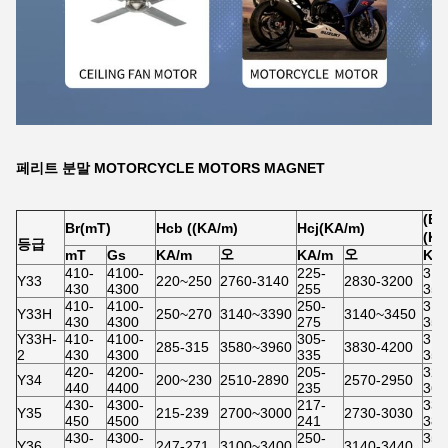
페리트 분말 MOTORCYCLE MOTORS MAGNET
(B
Br(mT)
Hcb ((KA/m)
Hcj(KA/m)
(KJ
등급
오
오
mT
Gs
KA/m
KA/m
KJ
410-
4100-
225-
31.
Y33
220~250
2760-3140
2830-3200
430
4300
255
350
410-
4100-
250-
31.
Y33H
250~270
3140~3390
3140~3450
430
4300
275
350
Y33H-
410-
4100-
305-
31.
285-315
3580~3960
3830-4200
2
430
4300
335
350
420-
4200-
205-
32.
Y34
200~230
2510-2890
2570-2950
440
4400
235
36.
430-
4300-
217-
33.
Y35
215-239
2700~3000
2730-3030
450
4500
241
382
430-
4300-
250-
35.
Y36
247-271
3100~3400
3140-3440