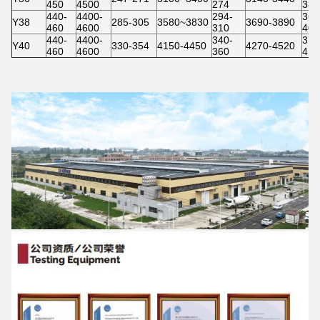
450
4500
274
383
440-
4400-
294-
36.
Y38
285-305
3580~3830
3690-3890
460
4600
310
40.
440-
4400-
340-
37.
Y40
330-354
4150-4450
4270-4520
460
4600
360
418