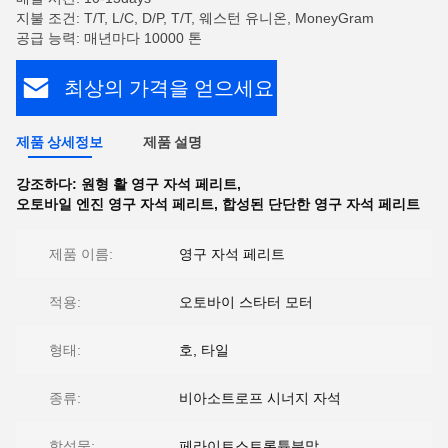
지불 조건: T/T, L/C, D/P, T/T, 웨스턴 유니온, MoneyGram
공급 능력: 매년마다 10000 톤
최상의 가격을 얻으세요
제품 상세정보
제품 설명
강조하다:
원형 활 영구 자석 페리트
,
오토바일 엔진 영구 자석 페리트
,
합성된 단단한 영구 자석 페리트
제품 이름:
영구 자석 페리트
적용:
오토바이 스타터 모터
형태:
호, 타일
종류:
비아소트로프 시너지 자석
합성물:
페라이트스트론튬분말