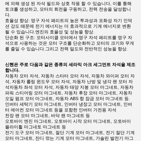
에 의해 생성 된 자석 필드와 상호 작용 할 수 있습니다, 이를 통해
토크를 생성하고, 모터의 회전을 구동하고, 전력 전송을 달성합니
다.
효율성 향상: 영구 자석 페리트의 높은 투과성과 포화성 자기 인덕
션 강도 때문에 전기 에너지는 더 효과적으로 기계 에너지로 변환
될 수 있습니다.엔진의 효율성 및 성능을 향상.
단순화 된 구조: 모터사이클 모터에서 영구 자석 페리트를 영구 자
석으로 사용하는 것은 모터 구조를 단순화하고 모터의 크기와 무게
를 줄일 수 있습니다.그리고 전력 밀도와 전반적인 성능을 향상.
신헨은 주로 다음과 같은 종류의 세라믹 아크 세그먼트 자석을 제조
합니다.
자동차 모터 자석, 자동차 스타터 모터 자석, 자동차 와이퍼 모터 자
석, 자동차 롤링 윈도우 모터 자석, 자동차 난방 및 냉각 팬 모터 자
석자동차 좌석 모터 자석, 자동차 태양 지붕 모터 마그네트, 자동차
파워 스티어링 모터 마그네트, 자동차 후장 모터 마그네트, 자동차
오일 펌프 모터 마그네트, 자동차 ABS 항 잠금 모터 마그네트 등.
인버터 세탁기 모터 마그네트, 인버터 냉장고 모터 마그네트, 인버
터 에어컨 모터 마그네트 등을 포함한 인버터 가전용 자석
천장 팬 모터 마그네트, 바닥 팬 마그네트 등
오토바이 엔진 마그네트, 오토바이 시작 모터 마그네트, 오토바이
플라이휠 마그네토 마그네트 등
전기 도구 모터 마그네트, 절단 기계 모터 마그네트, 전기 절단 기계
모터 마그네트, 잔디 깎는 기계 모터 마그네트, 가솔린 발전기 마그