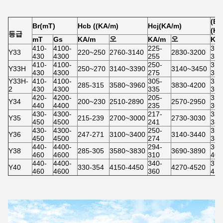
(B
Br(mT)
Hcb ((KA/m)
Hcj(KA/m)
(KJ
등급
오
오
mT
Gs
KA/m
KA/m
KJ
410-
4100-
225-
31.
Y33
220~250
2760-3140
2830-3200
430
4300
255
350
410-
4100-
250-
31.
Y33H
250~270
3140~3390
3140~3450
430
4300
275
350
Y33H-
410-
4100-
305-
31.
285-315
3580~3960
3830-4200
2
430
4300
335
350
420-
4200-
205-
32.
Y34
200~230
2510-2890
2570-2950
440
4400
235
36.
430-
4300-
217-
33.
Y35
215-239
2700~3000
2730-3030
450
4500
241
382
430-
4300-
250-
35.
Y36
247-271
3100~3400
3140-3440
450
4500
274
383
440-
4400-
294-
36.
Y38
285-305
3580~3830
3690-3890
460
4600
310
40.
440-
4400-
340-
37.
Y40
330-354
4150-4450
4270-4520
460
4600
360
418