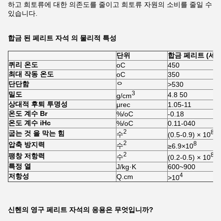
하고 희토류에 대한 의존도를 줄이고 희토류 자원의 소비를 줄일 수
있습니다.
합금 된 페리트 자석 의 물리적 특성
단위
합금 페리트 (세
퀴리 온도
oC
450
최대 작동 온도
oC
350
단단함
>530
ᄋ
3
밀도
4.8 50
g/cm
상대적 후퇴 투명성
μrec
1.05-11
온도 계수 Br
%/oC
-0.18
온도 계수 iHc
%/oC
0.11-040
2
8
굽는 것 을 막는 힘
수
(0.5-0.9) × 10
2
8
압축 방지력
수
≥6.9×10
2
8
팽창 저항력
수
(0.2-0.5) × 10
특정 열
J/kg·K
600~900
4
저항성
Q.cm
>10
신헨의 영구 페리트 자석의 응용은 무엇입니까?