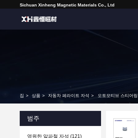
Sichuan Xinheng Magnetic Materials Co., Ltd
집
>
상품
>
자동차 페라이트 자석
>
오토모티브 스티어링 모
범주
영원한 알파철 자석
(121)