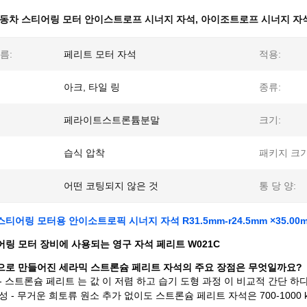
동차 스티어링 모터 안이스트로프 시너지 자석
,
아이조트로프 시너지 자석 
름:
페리트 모터 자석
적용:
아크, 타일 링
종류:
페라이트스트론튬분말
크기:
습식 압착
패키지 크기
어떤 코팅되지 않은 것
통 당 양:
티어링 모터용 안이소트로픽 시너지 자석 R31.5mm-r24.5mm ×35.00
링 모터 장비에 사용되는 영구 자석 페리트 W021C
으로 만들어진 세라믹 스트론슘 페리트 자석의 주요 장점은 무엇일까요?
- 스트론슘 페리트 는 값 이 저렴 하고 습기 도형 과정 이 비교적 간단 하다
성 - 무거운 희토류 원소 추가 없이도 스트론슘 페리트 자석은 700-1000