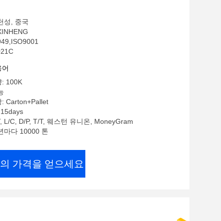
천성, 중국
INHENG
49,ISO9001
21C
용어
 100K
능
Carton+Pallet
15days
 L/C, D/P, T/T, 웨스턴 유니온, MoneyGram
년마다 10000 톤
의 가격을 얻으세요