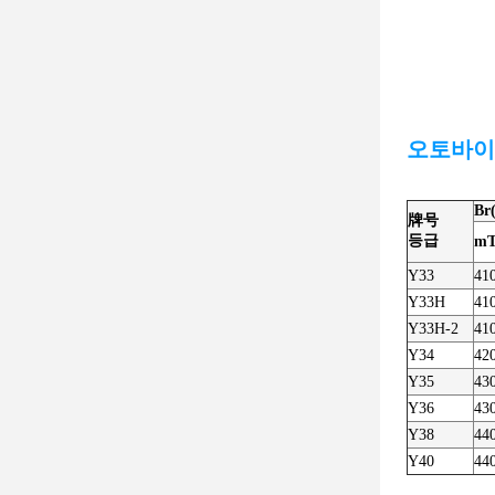
오토바이
Br
牌号
등급
m
Y33
41
Y33H
41
Y33H-2
41
Y34
42
Y35
43
Y36
43
Y38
44
Y40
44