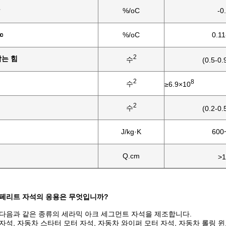
%/oC
-0
c
%/oC
0.11
2
막는 힘
수
(0.5-0.
2
8
수
≥6.9×10
2
수
(0.2-0.
J/kg·K
600
Q.cm
>1
 페리트 자석의 응용은 무엇입니까?
 다음과 같은 종류의 세라믹 아크 세그먼트 자석을 제조합니다.
자석, 자동차 스타터 모터 자석, 자동차 와이퍼 모터 자석, 자동차 롤링 