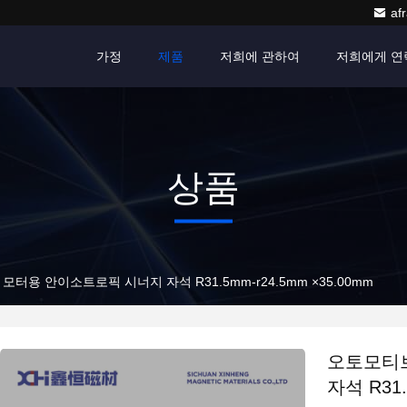
af
가정
제품
저희에 관하여
저희에게 
상품
터용 안이소트로픽 시너지 자석 R31.5mm-r24.5mm ×35.00mm
오토모티
자석 R31.