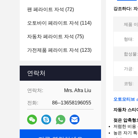
강조하다:
자
팬 페라이트 자석
(72)
오토바이 페라이트 자석
(114)
제품 이
자동차 페라이트 자석
(75)
형태:
가전제품 페라이트 자석
(123)
합성물:
가공:
연락처
코팅:
연락처:
Mrs. Afra Liu
오토모티브 스
전화:
86--13658196055
자동차 스티어
젖은 압축형
저렴한 비용 
높은 자기 특