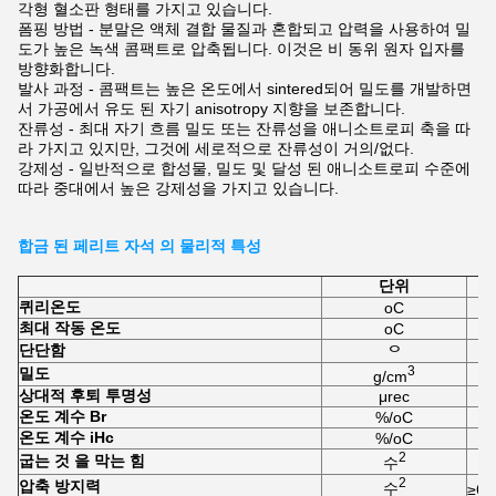
각형 혈소판 형태를 가지고 있습니다.
폼핑 방법 - 분말은 액체 결합 물질과 혼합되고 압력을 사용하여 밀
도가 높은 녹색 콤팩트로 압축됩니다. 이것은 비 동위 원자 입자를
방향화합니다.
발사 과정 - 콤팩트는 높은 온도에서 sintered되어 밀도를 개발하면
서 가공에서 유도 된 자기 anisotropy 지향을 보존합니다.
잔류성 - 최대 자기 흐름 밀도 또는 잔류성을 애니소트로피 축을 따
라 가지고 있지만, 그것에 세로적으로 잔류성이 거의/없다.
강제성 - 일반적으로 합성물, 밀도 및 달성 된 애니소트로피 수준에
따라 중대에서 높은 강제성을 가지고 있습니다.
합금 된 페리트 자석 의 물리적 특성
단위
퀴리
온도
oC
최대 작동 온도
oC
단단함
ᄋ
3
밀도
g/cm
상대적 후퇴 투명성
μrec
온도 계수 Br
%/oC
온도 계수 iHc
%/oC
2
굽는 것 을 막는 힘
수
2
압축 방지력
수
≥6.