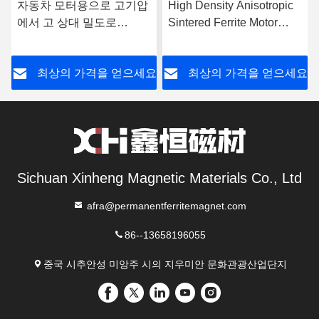
자동차 모터용으로 고기압
High Density Anisotropic
에서 고 상대 밀도로
Sintered Ferrite Motor
Sintered 높은 자기 안이소
Magnet Wet Pressed for
트로피 자동차 페리트 자석
Automotive and Window
요
최상의 가격을 얻으세요
최상의 가격을 얻으세요
Motors
Sichuan Xinheng Magnetic Materials Co., Ltd
afra@permanentferritemagnet.com
86--13658196055
중국 시추안성 미앙주 시의 지우미안 문화관광산업단지