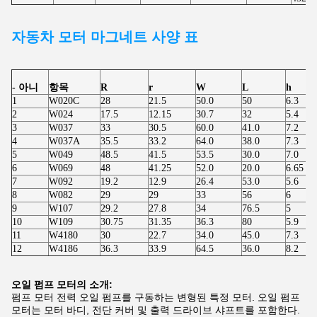
자동차 모터
마그네트 사양 표
- 아니
항목
R
r
W
L
h
1
W020C
28
21.5
50.0
50
6.3
2
W024
17.5
12.15
30.7
32
5.4
3
W037
33
30.5
60.0
41.0
7.2
4
W037A
35.5
33.2
64.0
38.0
7.3
5
W049
48.5
41.5
53.5
30.0
7.0
6
W069
48
41.25
52.0
20.0
6.65
7
W092
19.2
12.9
26.4
53.0
5.6
8
W082
29
29
33
56
6
9
W107
29.2
27.8
34
76.5
5
10
W109
30.75
31.35
36.3
80
5.9
11
W4180
30
22.7
34.0
45.0
7.3
12
W4186
36.3
33.9
64.5
36.0
8.2
오일 펌프 모터의 소개:
펌프 모터 전력 오일 펌프를 구동하는 변형된 특정 모터. 오일 펌프
모터는 모터 바디, 전단 커버 및 출력 드라이브 샤프트를 포함한다.