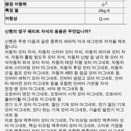
2
팽창 저항력
수
특정 열
J/kg·K
저항성
Q.cm
신헨의 영구 페리트 자석의 응용은 무엇입니까?
신헨은 주로 다음과 같은 종류의 세라믹 아크 세그먼트 자석을 제조
합니다.
자동차 모터 자석, 자동차 스타터 모터 자석, 자동차 와이퍼 모터 자
석, 자동차 롤링 윈도우 모터 자석, 자동차 난방 및 냉각 팬 모터 자
석자동차 좌석 모터 자석, 자동차 태양 지붕 모터 마그네트, 자동차
파워 스티어링 모터 마그네트, 자동차 후장 모터 마그네트, 자동차
오일 펌프 모터 마그네트, 자동차 ABS 항 잠금 모터 마그네트 등.
인버터 세탁기 모터 마그네트, 인버터 냉장고 모터 마그네트, 인버
터 에어컨 모터 마그네트 등을 포함한 인버터 가전용 자석
천장 팬 모터 마그네트, 바닥 팬 마그네트 등
오토바이 엔진 마그네트, 오토바이 시작 모터 마그네트, 오토바이
플라이휠 마그네토 마그네트 등
전기 도구 모터 마그네트, 절단 기계 모터 마그네트, 전기 절단 기계
모터 마그네트, 잔디 깎는 기계 모터 마그네트, 가솔린 발전기 마그
네트 등
의료 침대 액추어터 모터 마그네트, TV 리프팅 브래킷 액추어터 모
터 마그네트, 책상 리프팅 액추어터 모터 마그네트, 스마트 가정용
가전 액추어터 모터 마그네트 등을 포함한 액추어터 모터 마그네트