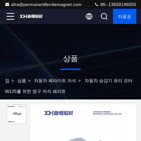
afra@permanentferritemagnet.com
86--13658196055
따옴표
상품
집
>
상품
>
자동차 페라이트 자석
>
자동차 승강기 유리 모터
W125를 위한 영구 자석 페리트