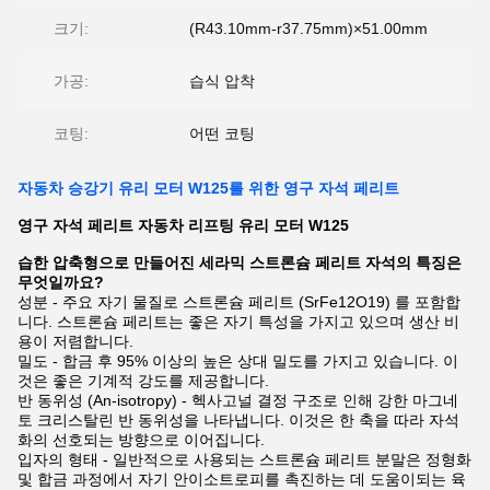
크기:
(R43.10mm-r37.75mm)×51.00mm
가공:
습식 압착
코팅:
어떤 코팅
자동차 승강기 유리 모터 W125를 위한 영구 자석 페리트
영구 자석 페리트 자동차 리프팅 유리 모터 W125
습한 압축형으로 만들어진 세라믹 스트론슘 페리트 자석의 특징은
무엇일까요?
성분 - 주요 자기 물질로 스트론슘 페리트 (SrFe12O19) 를 포함합
니다. 스트론슘 페리트는 좋은 자기 특성을 가지고 있으며 생산 비
용이 저렴합니다.
밀도 - 합금 후 95% 이상의 높은 상대 밀도를 가지고 있습니다. 이
것은 좋은 기계적 강도를 제공합니다.
반 동위성 (An-isotropy) - 헥사고널 결정 구조로 인해 강한 마그네
토 크리스탈린 반 동위성을 나타냅니다. 이것은 한 축을 따라 자석
화의 선호되는 방향으로 이어집니다.
입자의 형태 - 일반적으로 사용되는 스트론슘 페리트 분말은 정형화
및 합금 과정에서 자기 안이소트로피를 촉진하는 데 도움이되는 육