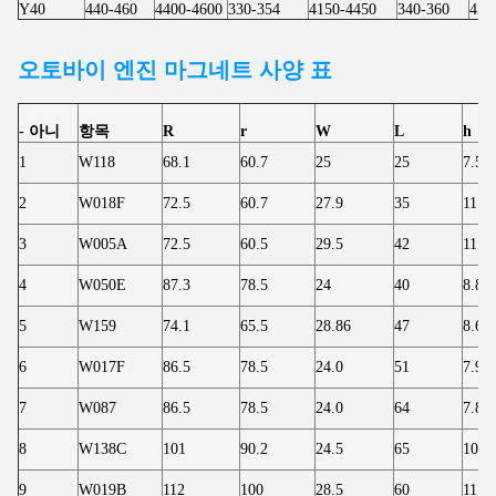
Y40
440-460
4400-4600
330-354
4150-4450
340-360
427
오토바이 엔진
마그네트 사양 표
- 아니
항목
R
r
W
L
h
1
W118
68.1
60.7
25
25
7.50
2
W018F
72.5
60.7
27.9
35
11.8
3
W005A
72.5
60.5
29.5
42
11.8
4
W050E
87.3
78.5
24
40
8.80
5
W159
74.1
65.5
28.86
47
8.60
6
W017F
86.5
78.5
24.0
51
7.90
7
W087
86.5
78.5
24.0
64
7.80
8
W138C
101
90.2
24.5
65
10.8
9
W019B
112
100
28.5
60
11.9