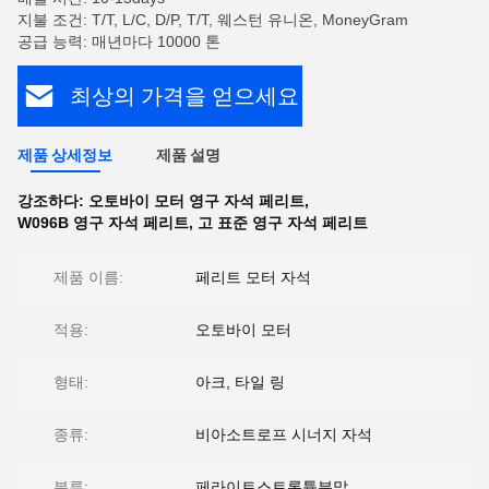
지불 조건: T/T, L/C, D/P, T/T, 웨스턴 유니온, MoneyGram
공급 능력: 매년마다 10000 톤
최상의 가격을 얻으세요
제품 상세정보
제품 설명
강조하다:
오토바이 모터 영구 자석 페리트
,
W096B 영구 자석 페리트
,
고 표준 영구 자석 페리트
제품 이름:
페리트 모터 자석
적용:
오토바이 모터
형태:
아크, 타일 링
종류:
비아소트로프 시너지 자석
분류:
페라이트스트론튬분말