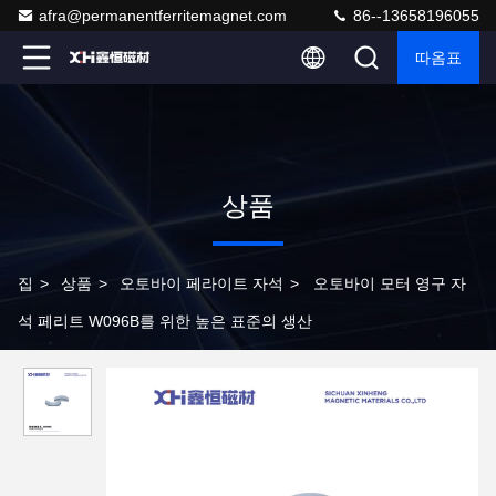
afra@permanentferritemagnet.com
86--13658196055
따옴표
상품
집
>
상품
>
오토바이 페라이트 자석
>
오토바이 모터 영구 자
석 페리트 W096B를 위한 높은 표준의 생산