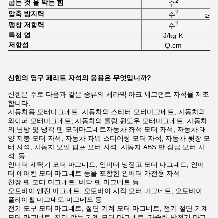
2
굽는 것 을 막는 힘
수
2
압축 방지력
수
≥6.
2
팽창 저항력
수
특정 열
J/kg·K
저항성
Q.cm
신헨의 영구 페리트 자석의 응용은 무엇입니까?
신헨은 주로 다음과 같은 종류의 세라믹 아크 세그먼트 자석을 제조
합니다.
자동차용 모터마그네트, 자동차의 스타터 모터마그네트, 자동차의
와이퍼 모터마그네트, 자동차의 롤링 윈도우 모터마그네트, 자동차
의 난방 및 냉각 팬 모터마그네트자동차 좌석 모터 자석, 자동차 태
양 지붕 모터 자석, 자동차 파워 스티어링 모터 자석, 자동차 뒷장 모
터 자석, 자동차 오일 펌프 모터 자석, 자동차 ABS 반 잠금 모터 자
석, 등
인버터 세탁기 모터 마그네트, 인버터 냉장고 모터 마그네트, 인버
터 에어컨 모터 마그네트 등을 포함한 인버터 가전용 자석
천장 팬 모터 마그네트, 바닥 팬 마그네트 등
오토바이 엔진 마그네트, 오토바이 시작 모터 마그네트, 오토바이
플라이휠 마그네토 마그네트 등
전기 도구 모터 마그네트, 절단 기계 모터 마그네트, 전기 절단 기계
모터 마그네트, 잔디 깎는 기계 모터 마그네트, 가솔린 발전기 마그