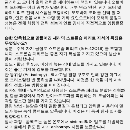
관리하고 모터의 출력 전력을 제어하는 데 책임이 있습니다.오토바
이 모터에는 여러 종류가 있습니다., 내부 연소 엔진, 전기 모터 및
하이브리드 전력 시스템을 포함하여. 오토바이 모터를 선택 할 때
출력, 연료 효율,서비스 수명 및 기타 요인오토바이 모터의 품질과
성능은 전체 차량의 전력 성능과 연료 경제에 직접적으로 영향을줍
니다.
습한 압축형으로 만들어진 세라믹 스트론슘 페리트 자석의 특징은
무엇일까요?
성분 - 주요 자기 물질로 스트론슘 페리트 (SrFe12O19) 를 포함합
니다. 스트론슘 페리트는 좋은 자기 특성을 가지고 있으며 생산 비
용이 저렴합니다.
밀도 - 합금 후 95% 이상의 높은 상대 밀도를 가지고 있습니다. 이
것은 좋은 기계적 강도를 제공합니다.
반 동위성 (An-isotropy) - 헥사고널 결정 구조로 인해 강한 마그네
토 크리스탈린 반 동위성을 나타냅니다. 이것은 한 축을 따라 자석
화의 선호되는 방향으로 이어집니다.
입자의 형태 - 일반적으로 사용되는 스트론슘 페리트 분말은 정형화
및 합금 과정에서 자기 안이소트로피를 촉진하는 데 도움이되는 육
각형 혈소판 형태를 가지고 있습니다.
폼핑 방법 - 분말은 액체 결합 물질과 혼합되고 압력을 사용하여 밀
도가 높은 녹색 콤팩트로 압축됩니다. 이것은 비 동위 원자 입자를
방향화합니다.
발사 과정 - 콤팩트는 높은 온도에서 sintered되어 밀도를 개발하면
서 가출에서 유도 된 자기 anisotropy 지향을 보존합니다.