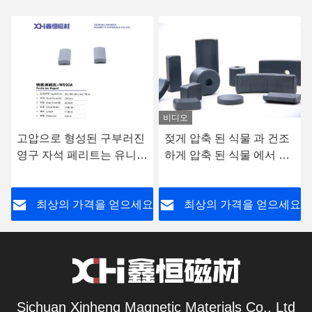
비디오
고압으로 형성된 구부러진
젖게 압축 된 식물 과 건조
영구 자석 페리트는 유니버
하게 압축 된 식물 에서 고
설 모터 W010A에 사용됩
품질 의 페리트 를 얻을 수
니다.
있다 W123
요
최상의 가격을 얻으세요
최상의 가격을 얻으세요
Sichuan Xinheng Magnetic Materials Co., Ltd