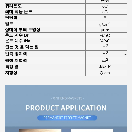
단위
퀴리
온도
oC
최대 작동 온도
oC
단단함
ᄋ
3
밀도
g/cm
상대적 후퇴 투명성
μrec
온도 계수 Br
%/oC
온도 계수 iHc
%/oC
2
굽는 것 을 막는 힘
수
2
압축 방지력
수
≥6.
2
팽창 저항력
수
특정 열
J/kg·K
저항성
Q.cm