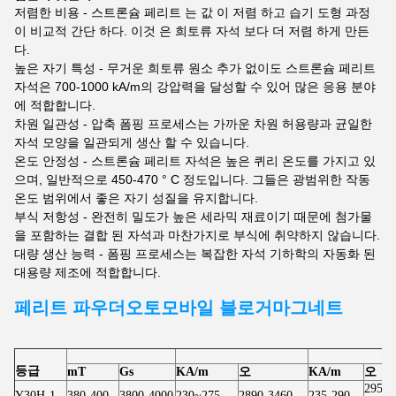
저렴한 비용 - 스트론슘 페리트 는 값 이 저렴 하고 습기 도형 과정
이 비교적 간단 하다. 이것 은 희토류 자석 보다 더 저렴 하게 만든
다.
높은 자기 특성 - 무거운 희토류 원소 추가 없이도 스트론슘 페리트
자석은 700-1000 kA/m의 강압력을 달성할 수 있어 많은 응용 분야
에 적합합니다.
차원 일관성 - 압축 폼핑 프로세스는 가까운 차원 허용량과 균일한
자석 모양을 일관되게 생산 할 수 있습니다.
온도 안정성 - 스트론슘 페리트 자석은 높은 퀴리 온도를 가지고 있
으며, 일반적으로 450-470 ° C 정도입니다. 그들은 광범위한 작동
온도 범위에서 좋은 자기 성질을 유지합니다.
부식 저항성 - 완전히 밀도가 높은 세라믹 재료이기 때문에 첨가물
을 포함하는 결합 된 자석과 마찬가지로 부식에 취약하지 않습니다.
대량 생산 능력 - 폼핑 프로세스는 복잡한 자석 기하학의 자동화 된
대용량 제조에 적합합니다.
페리트 파우더
오토모바일 블로거
마그네트
등급
mT
Gs
KA/m
오
KA/m
오
2950-
Y30H-1
380-400
3800-4000
230~275
2890-3460
235-290