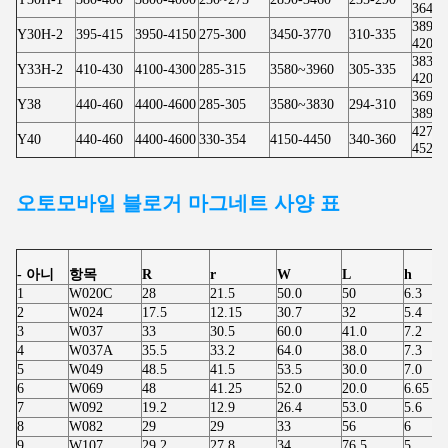
3640
3890-
Y30H-2
395-415
3950-4150
275-300
3450-3770
310-335
4200
3830-
Y33H-2
410-430
4100-4300
285-315
3580~3960
305-335
4200
3690-
Y38
440-460
4400-4600
285-305
3580~3830
294-310
3890
4270-
Y40
440-460
4400-4600
330-354
4150-4450
340-360
4520
오토모바일 블로거
마그네트 사양 표
- 아니
항목
R
r
W
L
h
1
W020C
28
21.5
50.0
50
6.3
2
W024
17.5
12.15
30.7
32
5.4
3
W037
33
30.5
60.0
41.0
7.2
4
W037A
35.5
33.2
64.0
38.0
7.3
5
W049
48.5
41.5
53.5
30.0
7.0
6
W069
48
41.25
52.0
20.0
6.65
7
W092
19.2
12.9
26.4
53.0
5.6
8
W082
29
29
33
56
6
9
W107
29.2
27.8
34
76.5
5