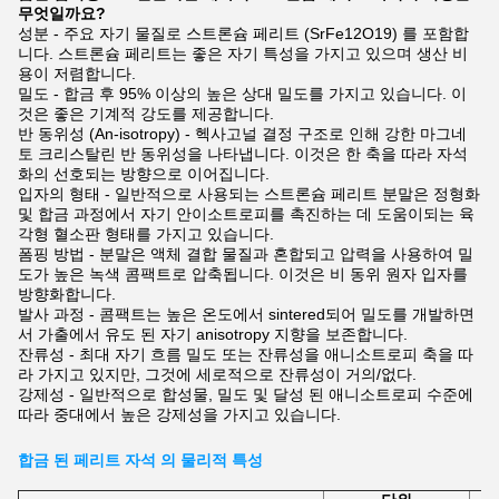
무엇일까요?
성분 - 주요 자기 물질로 스트론슘 페리트 (SrFe12O19) 를 포함합
니다. 스트론슘 페리트는 좋은 자기 특성을 가지고 있으며 생산 비
용이 저렴합니다.
밀도 - 합금 후 95% 이상의 높은 상대 밀도를 가지고 있습니다. 이
것은 좋은 기계적 강도를 제공합니다.
반 동위성 (An-isotropy) - 헥사고널 결정 구조로 인해 강한 마그네
토 크리스탈린 반 동위성을 나타냅니다. 이것은 한 축을 따라 자석
화의 선호되는 방향으로 이어집니다.
입자의 형태 - 일반적으로 사용되는 스트론슘 페리트 분말은 정형화
및 합금 과정에서 자기 안이소트로피를 촉진하는 데 도움이되는 육
각형 혈소판 형태를 가지고 있습니다.
폼핑 방법 - 분말은 액체 결합 물질과 혼합되고 압력을 사용하여 밀
도가 높은 녹색 콤팩트로 압축됩니다. 이것은 비 동위 원자 입자를
방향화합니다.
발사 과정 - 콤팩트는 높은 온도에서 sintered되어 밀도를 개발하면
서 가출에서 유도 된 자기 anisotropy 지향을 보존합니다.
잔류성 - 최대 자기 흐름 밀도 또는 잔류성을 애니소트로피 축을 따
라 가지고 있지만, 그것에 세로적으로 잔류성이 거의/없다.
강제성 - 일반적으로 합성물, 밀도 및 달성 된 애니소트로피 수준에
따라 중대에서 높은 강제성을 가지고 있습니다.
합금 된 페리트 자석 의 물리적 특성