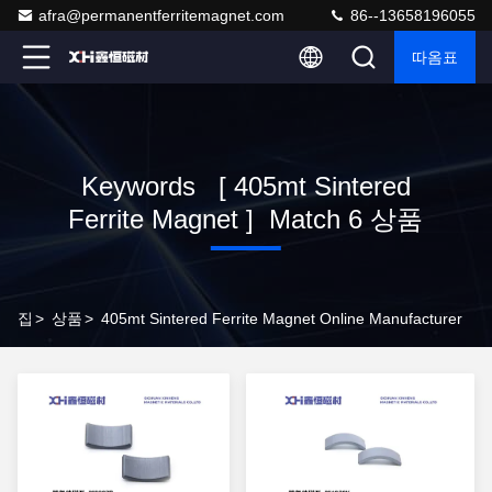
afra@permanentferritemagnet.com
86--13658196055
따옴표
Keywords [ 405mt Sintered
Ferrite Magnet ] Match 6 상품
집
>
상품
>
405mt Sintered Ferrite Magnet Online Manufacturer