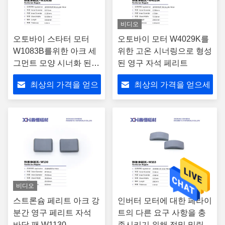
비디오
오토바이 스타터 모터
오토바이 모터 W4029K를
W1083B를위한 아크 세
위한 고온 시너링으로 형성
그먼트 모양 시너화 된
된 영구 자석 페리트
페리트 자석
최상의 가격을 얻으
최상의 가격을 얻으세
세요
요
비디오
스트론슘 페리트 아크 강
인버터 모터에 대한 페라이
분간 영구 페리트 자석
트의 다른 요구 사항을 충
바닥 팬 W1130
족시키기 위해 정밀 밀링